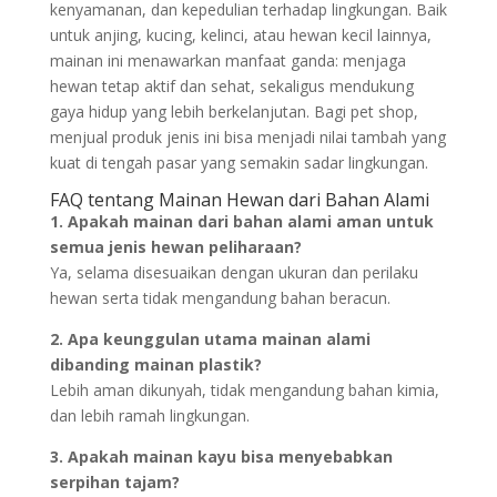
kenyamanan, dan kepedulian terhadap lingkungan. Baik
untuk anjing, kucing, kelinci, atau hewan kecil lainnya,
mainan ini menawarkan manfaat ganda: menjaga
hewan tetap aktif dan sehat, sekaligus mendukung
gaya hidup yang lebih berkelanjutan. Bagi pet shop,
menjual produk jenis ini bisa menjadi nilai tambah yang
kuat di tengah pasar yang semakin sadar lingkungan.
FAQ tentang Mainan Hewan dari Bahan Alami
1. Apakah mainan dari bahan alami aman untuk
semua jenis hewan peliharaan?
Ya, selama disesuaikan dengan ukuran dan perilaku
hewan serta tidak mengandung bahan beracun.
2. Apa keunggulan utama mainan alami
dibanding mainan plastik?
Lebih aman dikunyah, tidak mengandung bahan kimia,
dan lebih ramah lingkungan.
3. Apakah mainan kayu bisa menyebabkan
serpihan tajam?