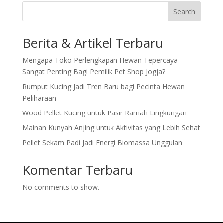
Search
Berita & Artikel Terbaru
Mengapa Toko Perlengkapan Hewan Tepercaya
Sangat Penting Bagi Pemilik Pet Shop Jogja?
Rumput Kucing Jadi Tren Baru bagi Pecinta Hewan
Peliharaan
Wood Pellet Kucing untuk Pasir Ramah Lingkungan
Mainan Kunyah Anjing untuk Aktivitas yang Lebih Sehat
Pellet Sekam Padi Jadi Energi Biomassa Unggulan
Komentar Terbaru
No comments to show.