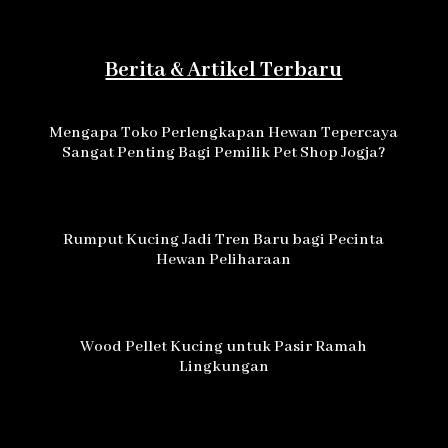
Berita & Artikel Terbaru
Mengapa Toko Perlengkapan Hewan Tepercaya
Sangat Penting Bagi Pemilik Pet Shop Jogja?
Rumput Kucing Jadi Tren Baru bagi Pecinta
Hewan Peliharaan
Wood Pellet Kucing untuk Pasir Ramah
Lingkungan