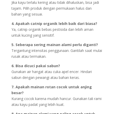
Jika kayu terlalu kering atau tidak dihaluskan, bisa jadi
tajam. Pilih produk dengan permukaan halus dan
bahan yang sesuai.
4. Apakah catnip organik lebih baik dari biasa?
Ya, catnip organik bebas pestisida dan lebih aman
untuk kucing yang sensitif.
5. Seberapa sering mainan alami perlu diganti?
Tergantung intensitas penggunaan. Gantilah saat mulai
rusak atau termakan.
6. Bisa dicuci pakai sabun?
Gunakan air hangat atau cuka apel encer. Hindari
sabun dengan pewangi atau bahan keras.
7. Apakah mainan rotan cocok untuk anjing
besar?
Kurang cocok karena mudah hancur. Gunakan tali rami
atau kayu padat yang lebih kuat.
8. Apa mainan alami yang paling cocok untuk