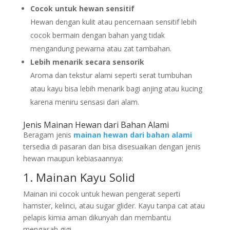
Cocok untuk hewan sensitif
Hewan dengan kulit atau pencernaan sensitif lebih
cocok bermain dengan bahan yang tidak
mengandung pewarna atau zat tambahan.
Lebih menarik secara sensorik
Aroma dan tekstur alami seperti serat tumbuhan
atau kayu bisa lebih menarik bagi anjing atau kucing
karena meniru sensasi dari alam.
Jenis Mainan Hewan dari Bahan Alami
Beragam jenis
mainan hewan dari bahan alami
tersedia di pasaran dan bisa disesuaikan dengan jenis
hewan maupun kebiasaannya:
1. Mainan Kayu Solid
Mainan ini cocok untuk hewan pengerat seperti
hamster, kelinci, atau sugar glider. Kayu tanpa cat atau
pelapis kimia aman dikunyah dan membantu
mengasah gigi.