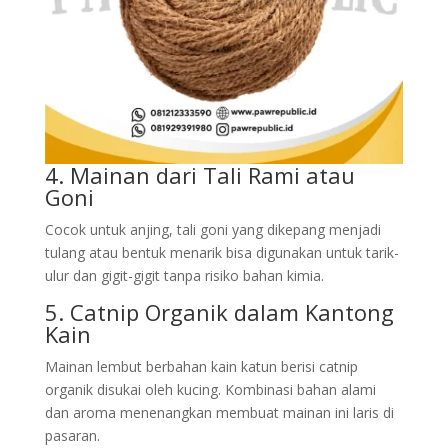
4. Mainan dari Tali Rami atau
Goni
Cocok untuk anjing, tali goni yang dikepang menjadi
tulang atau bentuk menarik bisa digunakan untuk tarik-
ulur dan gigit-gigit tanpa risiko bahan kimia.
5. Catnip Organik dalam Kantong
Kain
Mainan lembut berbahan kain katun berisi catnip
organik disukai oleh kucing. Kombinasi bahan alami
dan aroma menenangkan membuat mainan ini laris di
pasaran.