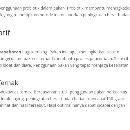
h penggunaan probiotik dalam pakan. Probiotik membantu meningkatk
ak yang menerapkan metode ini melaporkan peningkatan berat badan
tif
kesehatan
bagi kambing. Pakan ini dapat meningkatkan sistem
tinggi dalam pakan alternatif membantu proses pencernaan. Selain it
rti bloat dan diare. Penggunaan pakan yang tepat menjaga kesehatan
Ternak
oduktivitas ternak. Berdasarkan studi, penggunaan pakan berkualitas
Untuk daging, peningkatan berat badan harian mencapai 150 gram.
erlihat dari hasil tersebut. Hasil optimal hanya dapat dicapai dengan