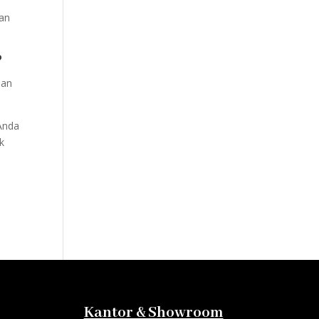
ian
?
dan
 Anda
k
Kantor & Showroom