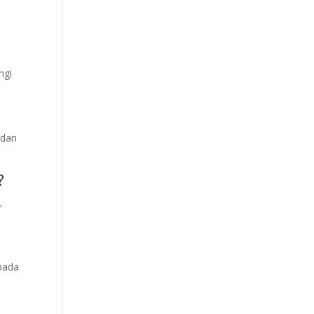
ngi
 dan
?
,
epada