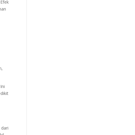
 Efek
man
n,
Ini
dikit
 dari
kil