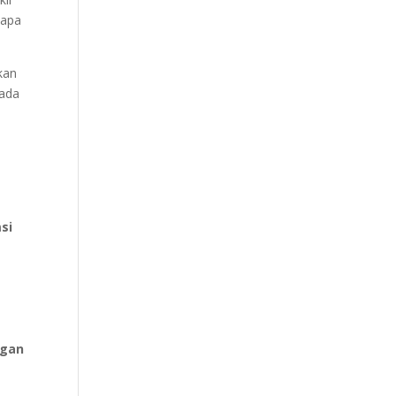
lapa
kan
pada
si
ngan