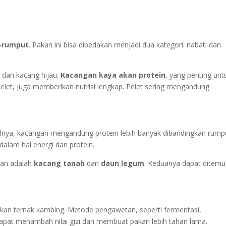
-rumput
. Pakan ini bisa dibedakan menjadi dua kategori: nabati dan
i dan kacang hijau.
Kacangan kaya akan protein
, yang penting unt
 pelet, juga memberikan nutrisi lengkap. Pelet sering mengandung
salnya, kacangan mengandung protein lebih banyak dibandingkan rump
k dalam hal energi dan protein.
kan adalah
kacang tanah
dan
daun legum
. Keduanya dapat ditem
an ternak kambing. Metode pengawetan, seperti fermentasi,
apat menambah nilai gizi dan membuat pakan lebih tahan lama.