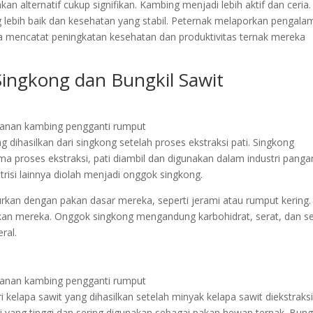
an alternatif cukup signifikan. Kambing menjadi lebih aktif dan ceria.
lebih baik dan kesehatan yang stabil. Peternak melaporkan pengala
reka mencatat peningkatan kesehatan dan produktivitas ternak mereka
Singkong dan Bungkil Sawit
dihasilkan dari singkong setelah proses ekstraksi pati. Singkong
a proses ekstraksi, pati diambil dan digunakan dalam industri panga
risi lainnya diolah menjadi onggok singkong.
kan dengan pakan dasar mereka, seperti jerami atau rumput kering. 
an mereka. Onggok singkong mengandung karbohidrat, serat, dan se
eral.
i kelapa sawit yang dihasilkan setelah minyak kelapa sawit diekstraksi
risi yang tinggi dan sering digunakan sebagai pakan hewan ternak. Bung