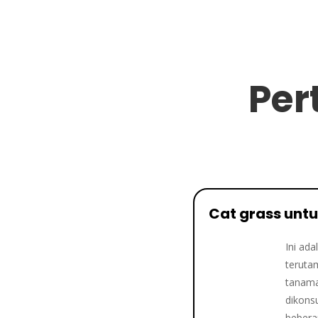
Per
Cat grass unt
Ini ada
terutam
tanama
dikons
bebera