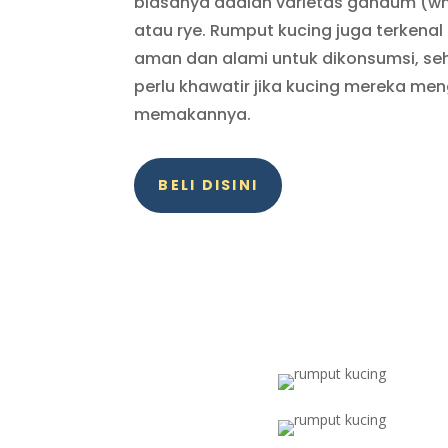
biasanya adalah varietas gandum (whe
atau rye. Rumput kucing juga terkenal
aman dan alami untuk dikonsumsi, seh
perlu khawatir jika kucing mereka men
memakannya.
BELI DISINI