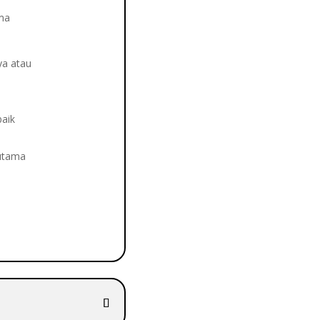
ma
a atau
baik
rutama