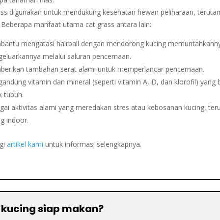
ass digunakan untuk mendukung kesehatan hewan peliharaan, teruta
. Beberapa manfaat utama cat grass antara lain:
antu mengatasi hairball dengan mendorong kucing memuntahkanny
eluarkannya melalui saluran pencernaan.
erikan tambahan serat alami untuk memperlancar pencernaan.
andung vitamin dan mineral (seperti vitamin A, D, dan klorofil) yang 
k tubuh.
gai aktivitas alami yang meredakan stres atau kebosanan kucing, te
g indoor.
gi
artikel kami
untuk informasi selengkapnya.
kucing siap makan?