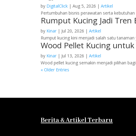
by
DigitalClick
|
Aug 5, 2026
|
Artikel
Pertumbuhan bisnis perawatan serta kebutuhan 
Rumput Kucing Jadi Tren 
by
Kinar
|
Jul 20, 2026
|
Artikel
Rumput kucing kini menjadi salah satu tanaman y
Wood Pellet Kucing untu
by
Kinar
|
Jul 13, 2026
|
Artikel
Wood pellet kucing semakin menjadi pilihan bagi
« Older Entries
Berita & Artikel Terbaru