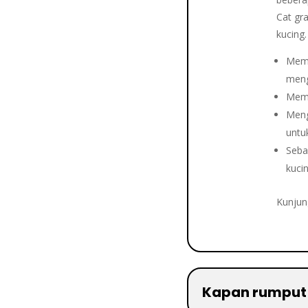
Cat gr
kucing
Memb
meng
Memb
Meng
untu
Seba
kucin
Kunjun
Kapan rumput 