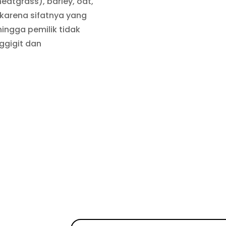
atgrass), barley, oat,
 karena sifatnya yang
ingga pemilik tidak
ggigit dan